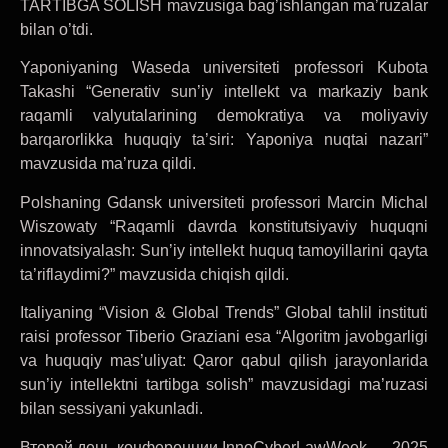
TARTIBGA SOLISH mavzusiga bag’ishlangan ma’ruzalar
bilan o’tdi.
Yaponiyaning Waseda universiteti professori Kubota
Takashi “Generativ sun’iy intellekt va markaziy bank
raqamli valyutalarining demokratiya va moliyaviy
barqarorlikka huquqiy ta’siri: Yaponiya nuqtai nazari”
mavzusida ma’ruza qildi.
Polshaning Gdansk universiteti professori Marcin Michal
Wiszowaty “Raqamli davrda konstitutsiyaviy huquqni
innovatsiyalash: Sun’iy intellekt huquq tamoyillarini qayta
ta’riflaydimi?” mavzusida chiqish qildi.
Italiyaning “Vision & Global Trends” Global tahlil instituti
raisi professor Tiberio Graziani esa “Algoritm javobgarligi
va huquqiy mas’uliyat: Qaror qabul qilish jarayonlarida
sun’iy intellektni tartibga solish” mavzusidagi ma’ruzasi
bilan sessiyani yakunladi.
Второй день конференции InnoCyberLawWeek — 2025